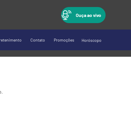
Ouça ao vivo
retenimento
Contato
Promoções
Horóscopo
o.