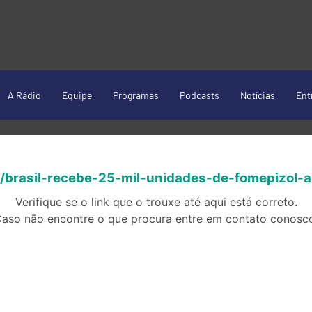
A Rádio
Equipe
Programas
Podcasts
Notícias
Ent
/brasil-recebe-25-mil-unidades-de-fomepizol-a
Verifique se o link que o trouxe até aqui está correto.
aso não encontre o que procura entre em contato conosc