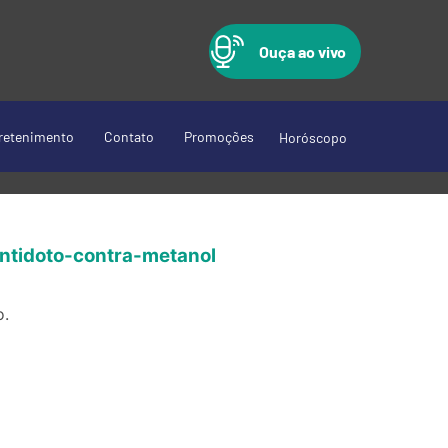
Ouça ao vivo
retenimento
Contato
Promoções
Horóscopo
ntidoto-contra-metanol
o.