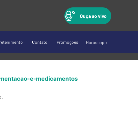
Ouça ao vivo
retenimento
Contato
Promoções
Horóscopo
imentacao-e-medicamentos
o.