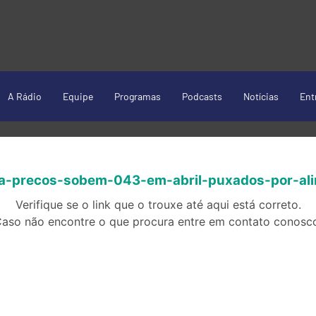
A Rádio
Equipe
Programas
Podcasts
Notícias
Ent
ca-precos-sobem-043-em-abril-puxados-por-al
Verifique se o link que o trouxe até aqui está correto.
aso não encontre o que procura entre em contato conosc