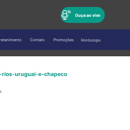
Ouça ao vivo
retenimento
Contato
Promoções
Horóscopo
-rios-uruguai-e-chapeco
o.