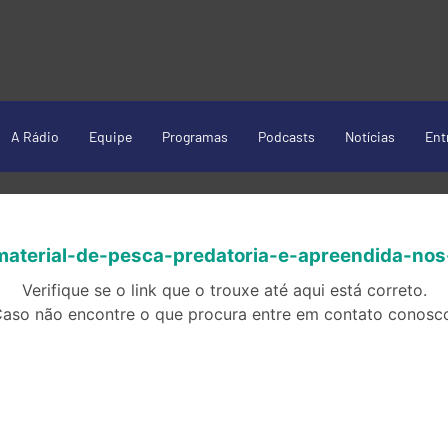
A Rádio
Equipe
Programas
Podcasts
Notícias
Ent
material-de-pesca-predatoria-e-apreendida-nos
Verifique se o link que o trouxe até aqui está correto.
aso não encontre o que procura entre em contato conosc