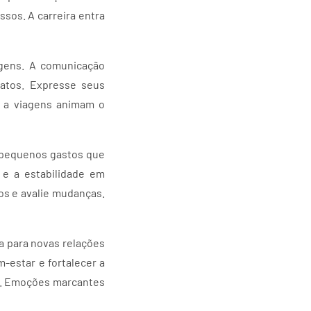
sos. A carreira entra
agens. A comunicação
ratos. Expresse seus
s a viagens animam o
e pequenos gastos que
 e a estabilidade em
os e avalie mudanças.
a para novas relações
-estar e fortalecer a
si. Emoções marcantes