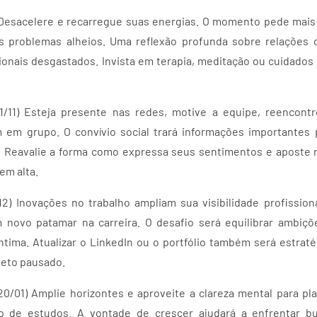
0) Desacelere e recarregue suas energias. O momento pede mai
 problemas alheios. Uma reflexão profunda sobre relações 
ionais desgastados. Invista em terapia, meditação ou cuidados 
21/11) Esteja presente nas redes, motive a equipe, reencont
 em grupo. O convívio social trará informações importantes p
. Reavalie a forma como expressa seus sentimentos e aposte 
em alta.
1/12) Inovações no trabalho ampliam sua visibilidade profission
 novo patamar na carreira. O desafio será equilibrar ambi
 íntima. Atualizar o LinkedIn ou o portfólio também será estrat
jeto pausado.
 20/01) Amplie horizontes e aproveite a clareza mental para p
lo de estudos. A vontade de crescer ajudará a enfrentar bu