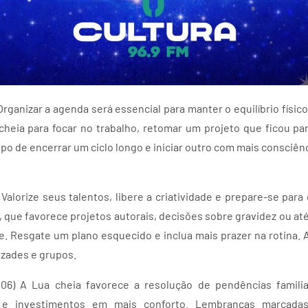
 Organizar a agenda será essencial para manter o equilíbrio físic
 cheia para focar no trabalho, retomar um projeto que ficou par
o de encerrar um ciclo longo e iniciar outro com mais consciên
 Valorize seus talentos, libere a criatividade e prepare-se pa
 que favorece projetos autorais, decisões sobre gravidez ou at
re. Resgate um plano esquecido e inclua mais prazer na rotina. A
zades e grupos.
06) A Lua cheia favorece a resolução de pendências familiar
 e investimentos em mais conforto. Lembranças marcada