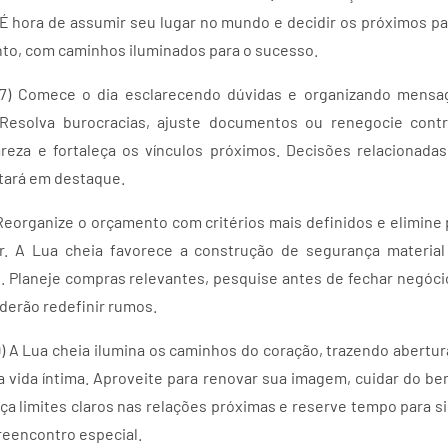
 É hora de assumir seu lugar no mundo e decidir os próximos pas
to, com caminhos iluminados para o sucesso.
07) Comece o dia esclarecendo dúvidas e organizando mens
 Resolva burocracias, ajuste documentos ou renegocie cont
reza e fortaleça os vínculos próximos. Decisões relacionada
stará em destaque.
 Reorganize o orçamento com critérios mais definidos e elimin
 A Lua cheia favorece a construção de segurança material
. Planeje compras relevantes, pesquise antes de fechar negóci
derão redefinir rumos.
9) A Lua cheia ilumina os caminhos do coração, trazendo abertur
a vida íntima. Aproveite para renovar sua imagem, cuidar do bem
ça limites claros nas relações próximas e reserve tempo para 
eencontro especial.