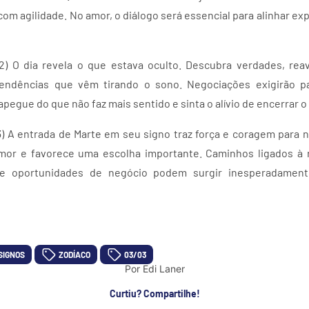
com agilidade. No amor, o diálogo será essencial para alinhar exp
02) O dia revela o que estava oculto. Descubra verdades, rea
 pendências que vêm tirando o sono. Negociações exigirão pa
apegue do que não faz mais sentido e sinta o alívio de encerrar 
3) A entrada de Marte em seu signo traz força e coragem para
amor e favorece uma escolha importante. Caminhos ligados à 
 e oportunidades de negócio podem surgir inesperadament
SIGNOS
ZODÍACO
03/03
Por Edi Laner
Curtiu? Compartilhe!