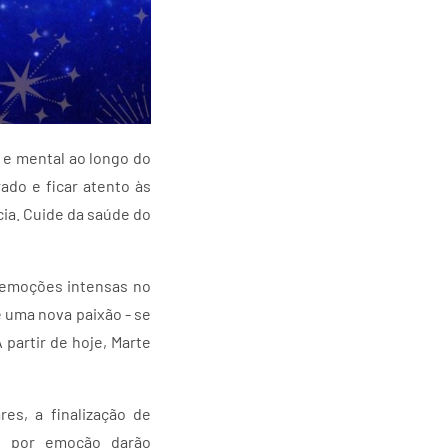
o e mental ao longo do
ado e ficar atento às
cia. Cuide da saúde do
ra emoções intensas no
é uma nova paixão - se
 partir de hoje, Marte
es, a finalização de
s por emoção darão