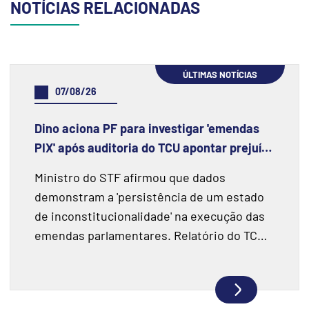
NOTÍCIAS RELACIONADAS
ÚLTIMAS NOTÍCIAS
07/08/26
Dino aciona PF para investigar 'emendas
PIX' após auditoria do TCU apontar prejuízo
de R$ 55,4 milhões e fraudes
Ministro do STF afirmou que dados
demonstram a 'persistência de um estado
de inconstitucionalidade' na execução das
emendas parlamentares. Relatório do TCU
fiscalizou R$ 198 milhões e encontrou
indícios de superfaturamento.