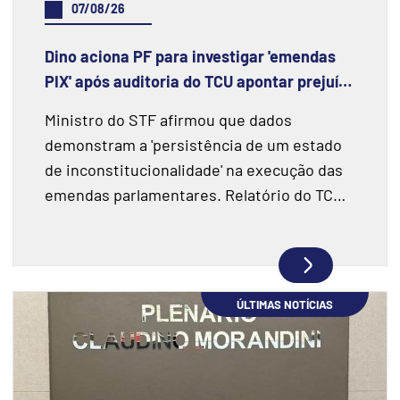
07/08/26
Dino aciona PF para investigar 'emendas
PIX' após auditoria do TCU apontar prejuízo
de R$ 55,4 milhões e fraudes
Ministro do STF afirmou que dados
demonstram a 'persistência de um estado
de inconstitucionalidade' na execução das
emendas parlamentares. Relatório do TCU
fiscalizou R$ 198 milhões e encontrou
indícios de superfaturamento.
ÚLTIMAS NOTÍCIAS