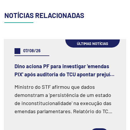
NOTÍCIAS RELACIONADAS
ÚLTIMAS NOTÍCIAS
07/08/26
Dino aciona PF para investigar 'emendas
PIX' após auditoria do TCU apontar prejuízo
de R$ 55,4 milhões e fraudes
Ministro do STF afirmou que dados
demonstram a 'persistência de um estado
de inconstitucionalidade' na execução das
emendas parlamentares. Relatório do TCU
fiscalizou R$ 198 milhões e encontrou
indícios de superfaturamento.