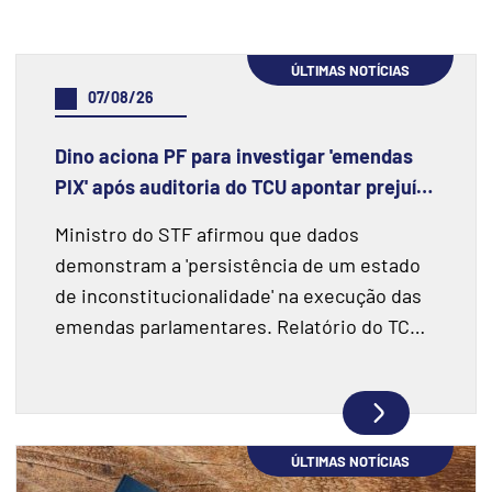
ÚLTIMAS NOTÍCIAS
07/08/26
Dino aciona PF para investigar 'emendas
PIX' após auditoria do TCU apontar prejuízo
de R$ 55,4 milhões e fraudes
Ministro do STF afirmou que dados
demonstram a 'persistência de um estado
de inconstitucionalidade' na execução das
emendas parlamentares. Relatório do TCU
fiscalizou R$ 198 milhões e encontrou
indícios de superfaturamento.
ÚLTIMAS NOTÍCIAS