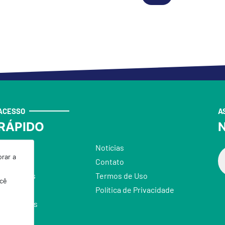
ACESSO
A
RÁPIDO
N
A Rádio
Notícias
rar a
Equipe
Contato
Programas
Termos de Uso
ocê
Podcast
Política de Privacidade
Promoções