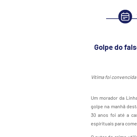
Golpe do fals
Vítima foi convencid
Um morador da Linha 
golpe na manhã desta
30 anos foi até a c
espirituais para come
O autor do crime uti