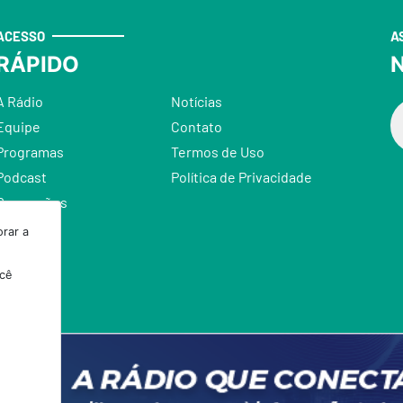
ACESSO
A
RÁPIDO
N
A Rádio
Notícias
Equipe
Contato
Programas
Termos de Uso
Podcast
Política de Privacidade
Promoções
rar a
ocê