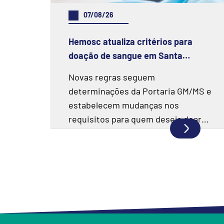
07/08/26
Hemosc atualiza critérios para
doação de sangue em Santa
Catarina
Novas regras seguem
determinações da Portaria GM/MS e
estabelecem mudanças nos
requisitos para quem deseja doar
sangue.