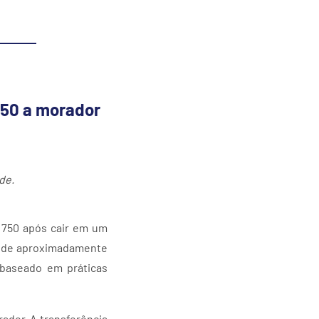
 750 a morador
de.
$ 750 após cair em um
do de aproximadamente
 baseado em práticas
ador. A transferência