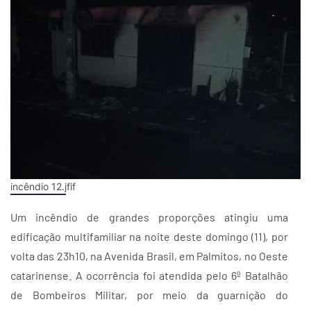
incêndio 12.jfif
Um incêndio de grandes proporções atingiu uma
edificação multifamiliar na noite deste domingo (11), por
volta das 23h10, na Avenida Brasil, em Palmitos, no Oeste
catarinense. A ocorrência foi atendida pelo 6º Batalhão
de Bombeiros Militar, por meio da guarnição do