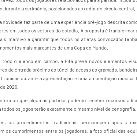
durante a cerimônia, posicionados ao redor do círculo central.
a novidade faz parte de uma experiência pré-jogo descrita como
ores em todos os setores do estádio. A proposta é transformar 
is imersivo e garantir que todos os atletas convocados tenh
s momentos mais marcantes de uma Copa do Mundo.
 todo o elenco em campo, a Fifa prevê novos elementos visua
arco de entrada próximo ao túnel de acesso ao gramado, bandeira
stribuídas durante a apresentação e uma ambientação musical 
 de 2026.
nformou que algumas partidas poderão receber recursos adici
m todos os jogos terão exatamente o mesmo nível de cenografia.
es, os procedimentos tradicionais permanecem após a ex
m os cumprimentos entre os jogadores, a foto oficial das equi