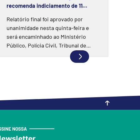
recomenda indiciamento de 11
pessoas e duas instituições
Relatório final foi aprovado por
financeiras
unanimidade nesta quinta-feira e
será encaminhado ao Ministério
Público, Polícia Civil, Tribunal de
Contas e Prefeitura de Joaçaba.
SSINE NOSSA
ewsletter