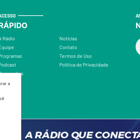
ACESSO
A
RÁPIDO
N
A Rádio
Notícias
Equipe
Contato
Programas
Termos de Uso
Podcast
Política de Privacidade
Promoções
rar a
ocê