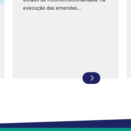
execução das emendas
parlamentares. Relatório do TCU
fiscalizou R$ 198 milhões e
encontrou indícios de
superfaturamento.