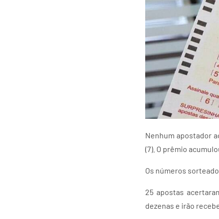
Nenhum apostador ace
(7). O prêmio acumulo
Os números sorteados s
25 apostas acertara
dezenas e irão recebe