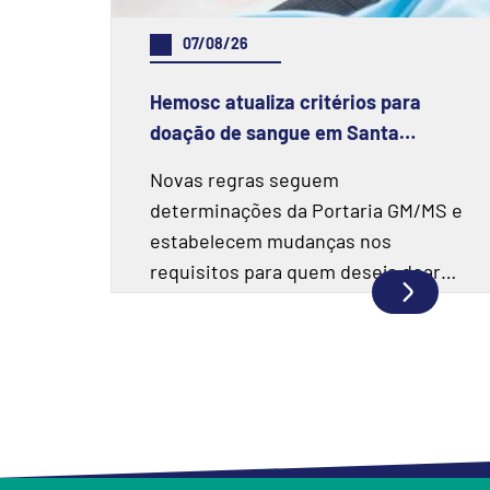
07/08/26
Hemosc atualiza critérios para
doação de sangue em Santa
Catarina
Novas regras seguem
determinações da Portaria GM/MS e
estabelecem mudanças nos
requisitos para quem deseja doar
sangue.