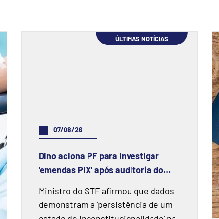
ÚLTIMAS NOTÍCIAS
07/08/26
Dino aciona PF para investigar
'emendas PIX' após auditoria do
TCU apontar prejuízo de R$ 55,4
Ministro do STF afirmou que dados
milhões e fraudes
demonstram a 'persistência de um
estado de inconstitucionalidade' na