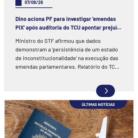
07/08/26
Dino aciona PF para investigar 'emendas
PIX' após auditoria do TCU apontar prejuízo
de R$ 55,4 milhões e fraudes
Ministro do STF afirmou que dados
demonstram a 'persistência de um estado
de inconstitucionalidade' na execução das
emendas parlamentares. Relatório do TCU
fiscalizou R$ 198 milhões e encontrou
indícios de superfaturamento.
ÚLTIMAS NOTÍCIAS