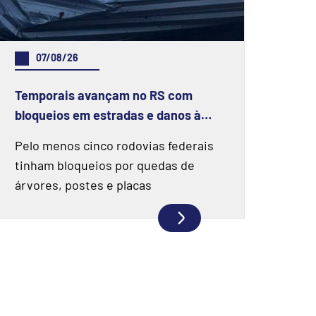
07/08/26
Temporais avançam no RS com
bloqueios em estradas e danos à
estrutura da Stock Car em Santa
Pelo menos cinco rodovias federais
Cruz do Sul
tinham bloqueios por quedas de
árvores, postes e placas