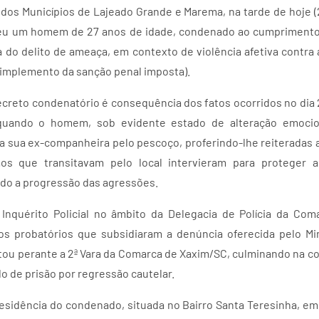
 dos Municípios de Lajeado Grande e Marema, na tarde de hoje (
eu um homem de 27 anos de idade, condenado ao cumprimento 
a do delito de ameaça, em contexto de violência afetiva contra
adimplemento da sanção penal imposta).
creto condenatório é consequência dos fatos ocorridos no dia 
 quando o homem, sob evidente estado de alteração emocio
a sua ex-companheira pelo pescoço, proferindo-lhe reiteradas
ãos que transitavam pelo local intervieram para proteger a
do a progressão das agressões.
 Inquérito Policial no âmbito da Delegacia de Polícia da Co
s probatórios que subsidiaram a denúncia oferecida pelo Min
tou perante a 2ª Vara da Comarca de Xaxim/SC, culminando na c
 de prisão por regressão cautelar.
residência do condenado, situada no Bairro Santa Teresinha, em