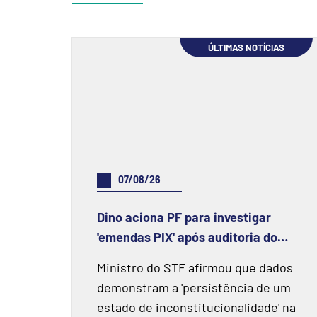
ÚLTIMAS NOTÍCIAS
07/08/26
Dino aciona PF para investigar
'emendas PIX' após auditoria do
TCU apontar prejuízo de R$ 55,4
Ministro do STF afirmou que dados
milhões e fraudes
demonstram a 'persistência de um
estado de inconstitucionalidade' na