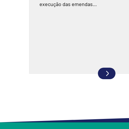
execução das emendas
parlamentares. Relatório do TCU
fiscalizou R$ 198 milhões e
encontrou indícios de
superfaturamento.