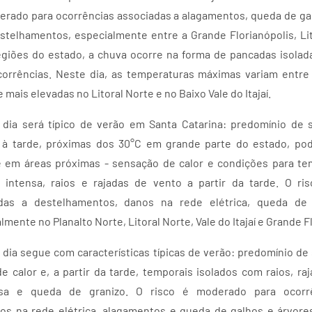
derado para ocorrências associadas a alagamentos, queda de ga
estelhamentos, especialmente entre a Grande Florianópolis, Lit
egiões do estado, a chuva ocorre na forma de pancadas isolad
corrências. Neste dia, as temperaturas máximas variam entre
mais elevadas no Litoral Norte e no Baixo Vale do Itajaí.
 o dia será típico de verão em Santa Catarina: predomínio de
 à tarde, próximas dos 30°C em grande parte do estado, po
 e em áreas próximas - sensação de calor e condições para te
intensa, raios e rajadas de vento a partir da tarde. O r
adas a destelhamentos, danos na rede elétrica, queda de
mente no Planalto Norte, Litoral Norte, Vale do Itajaí e Grande F
 o dia segue com características típicas de verão: predomínio d
e calor e, a partir da tarde, temporais isolados com raios, ra
nsa e queda de granizo. O risco é moderado para ocorrê
os na rede elétrica, alagamentos e queda de galhos e árvores