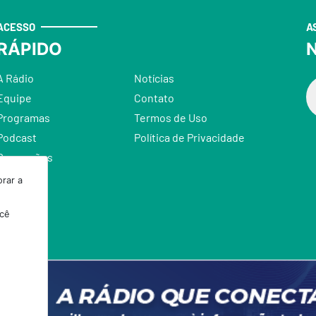
ACESSO
A
RÁPIDO
N
A Rádio
Notícias
Equipe
Contato
Programas
Termos de Uso
Podcast
Política de Privacidade
Promoções
rar a
ocê