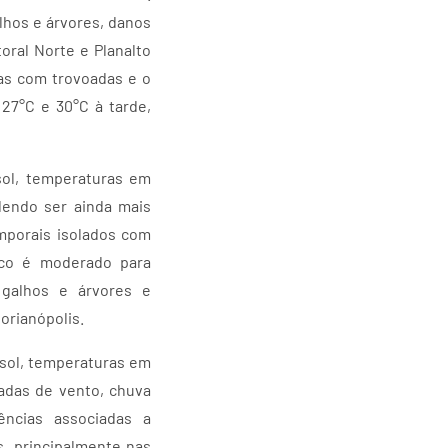
lhos e árvores, danos
oral Norte e Planalto
as com trovoadas e o
 27°C e 30°C à tarde,
 sol, temperaturas em
dendo ser ainda mais
mporais isolados com
isco é moderado para
 galhos e árvores e
lorianópolis.
e sol, temperaturas em
jadas de vento, chuva
ncias associadas a
, principalmente nas