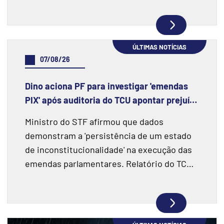
ÚLTIMAS NOTÍCIAS
07/08/26
Dino aciona PF para investigar 'emendas
PIX' após auditoria do TCU apontar prejuízo
de R$ 55,4 milhões e fraudes
Ministro do STF afirmou que dados
demonstram a 'persistência de um estado
de inconstitucionalidade' na execução das
emendas parlamentares. Relatório do TCU
fiscalizou R$ 198 milhões e encontrou
indícios de superfaturamento.