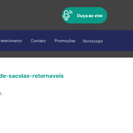
Ouça ao vivo
retenimento
Contato
Promoções
Horóscopo
de-sacolas-retornaveis
o.