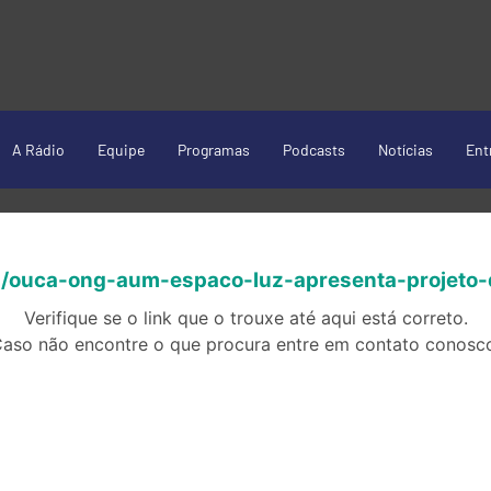
A Rádio
Equipe
Programas
Podcasts
Notícias
Ent
a
/ouca-ong-aum-espaco-luz-apresenta-projeto-
Verifique se o link que o trouxe até aqui está correto.
aso não encontre o que procura entre em contato conosc