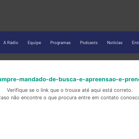
A Rádio
Equipe
Programas
Podcasts
Notícias
Ent
l-cumpre-mandado-de-busca-e-apreensao-e-pren
Verifique se o link que o trouxe até aqui está correto.
aso não encontre o que procura entre em contato conosc