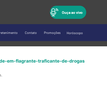
Ouça ao vivo
retenimento
Contato
Promoções
Horóscopo
de-em-flagrante-traficante-de-drogas
o.