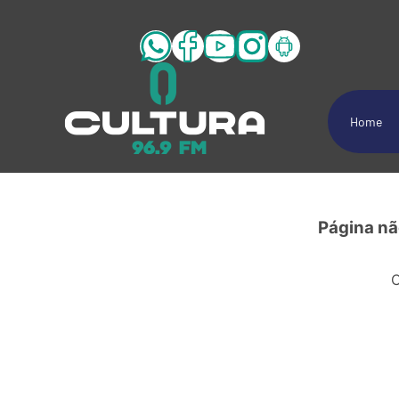
Home
Página n
C