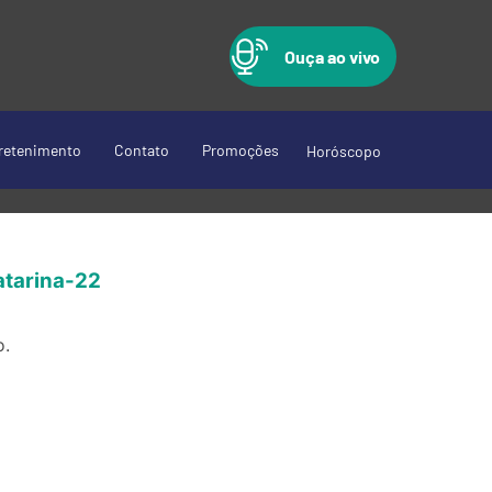
Ouça ao vivo
retenimento
Contato
Promoções
Horóscopo
atarina-22
o.