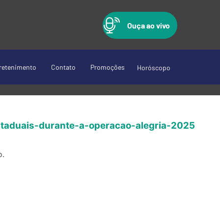
Ouça ao vivo
retenimento
Contato
Promoções
Horóscopo
taduais-durante-a-operacao-alegria-2025
o.