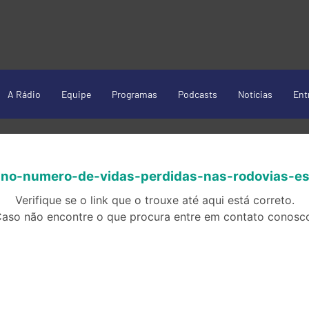
A Rádio
Equipe
Programas
Podcasts
Notícias
Ent
no-numero-de-vidas-perdidas-nas-rodovias-es
Verifique se o link que o trouxe até aqui está correto.
aso não encontre o que procura entre em contato conosc