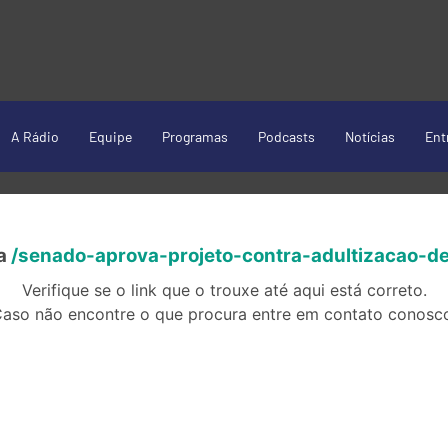
A Rádio
Equipe
Programas
Podcasts
Notícias
Ent
da
/senado-aprova-projeto-contra-adultizacao-de
Verifique se o link que o trouxe até aqui está correto.
aso não encontre o que procura entre em contato conosc