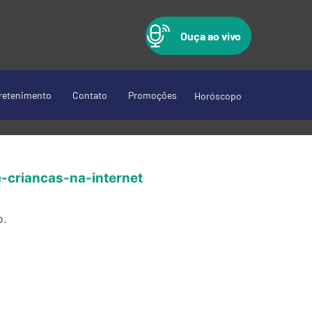
Ouça ao vivo
retenimento
Contato
Promoções
Horóscopo
-criancas-na-internet
o.