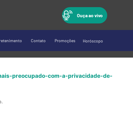
Ouça ao vivo
retenimento
Contato
Promoções
Horóscopo
-mais-preocupado-com-a-privacidade-de-
o.