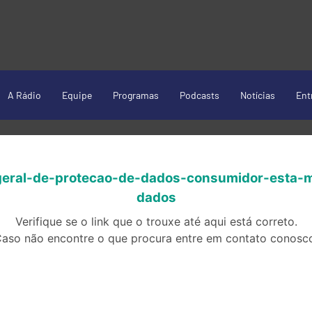
A Rádio
Equipe
Programas
Podcasts
Notícias
Ent
-geral-de-protecao-de-dados-consumidor-esta
dados
Verifique se o link que o trouxe até aqui está correto.
aso não encontre o que procura entre em contato conosc