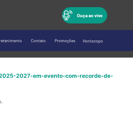
Ouça ao vivo
retenimento
Contato
Promoções
Horóscopo
io-2025-2027-em-evento-com-recorde-de-
o.