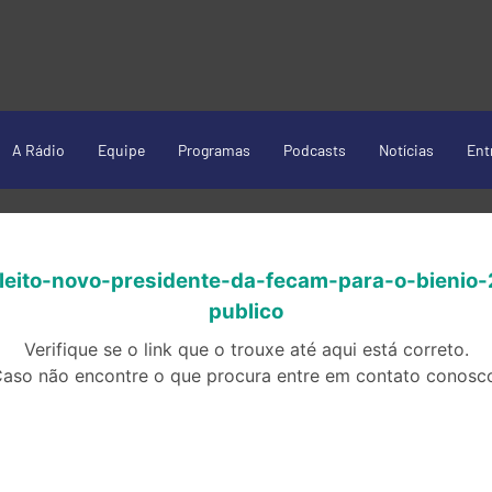
A Rádio
Equipe
Programas
Podcasts
Notícias
Ent
eleito-novo-presidente-da-fecam-para-o-bien
publico
Verifique se o link que o trouxe até aqui está correto.
aso não encontre o que procura entre em contato conosc